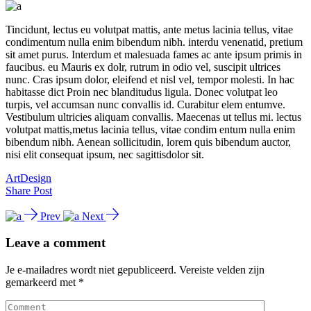
Tincidunt, lectus eu volutpat mattis, ante metus lacinia tellus, vitae
condimentum nulla enim bibendum nibh. interdu venenatid, pretium
sit amet purus. Interdum et malesuada fames ac ante ipsum primis in
faucibus. eu Mauris ex dolr, rutrum in odio vel, suscipit ultrices
nunc. Cras ipsum dolor, eleifend et nisl vel, tempor molesti. In hac
habitasse dict Proin nec blanditudus ligula. Donec volutpat leo
turpis, vel accumsan nunc convallis id. Curabitur elem entumve.
Vestibulum ultricies aliquam convallis. Maecenas ut tellus mi. lectus
volutpat mattis,metus lacinia tellus, vitae condim entum nulla enim
bibendum nibh. Aenean sollicitudin, lorem quis bibendum auctor,
nisi elit consequat ipsum, nec sagittisdolor sit.
Art
Design
Share Post
Prev
Next
Leave a comment
Je e-mailadres wordt niet gepubliceerd.
Vereiste velden zijn
gemarkeerd met
*