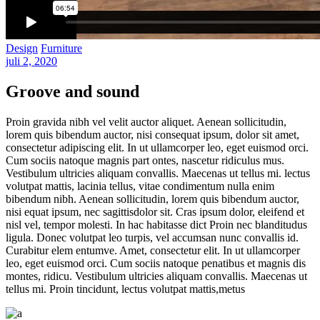
Design
Furniture
juli 2, 2020
Groove and sound
Proin gravida nibh vel velit auctor aliquet. Aenean sollicitudin,
lorem quis bibendum auctor, nisi consequat ipsum, dolor sit amet,
consectetur adipiscing elit. In ut ullamcorper leo, eget euismod orci.
Cum sociis natoque magnis part ontes, nascetur ridiculus mus.
Vestibulum ultricies aliquam convallis. Maecenas ut tellus mi. lectus
volutpat mattis, lacinia tellus, vitae condimentum nulla enim
bibendum nibh. Aenean sollicitudin, lorem quis bibendum auctor,
nisi equat ipsum, nec sagittisdolor sit. Cras ipsum dolor, eleifend et
nisl vel, tempor molesti. In hac habitasse dict Proin nec blanditudus
ligula. Donec volutpat leo turpis, vel accumsan nunc convallis id.
Curabitur elem entumve. Amet, consectetur elit. In ut ullamcorper
leo, eget euismod orci. Cum sociis natoque penatibus et magnis dis
montes, ridicu. Vestibulum ultricies aliquam convallis. Maecenas ut
tellus mi. Proin tincidunt, lectus volutpat mattis,metus