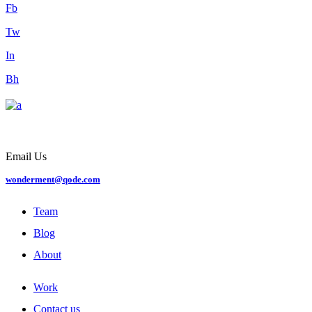
Fb
Tw
In
Bh
Email Us
wonderment@qode.com
Team
Blog
About
Work
Contact us