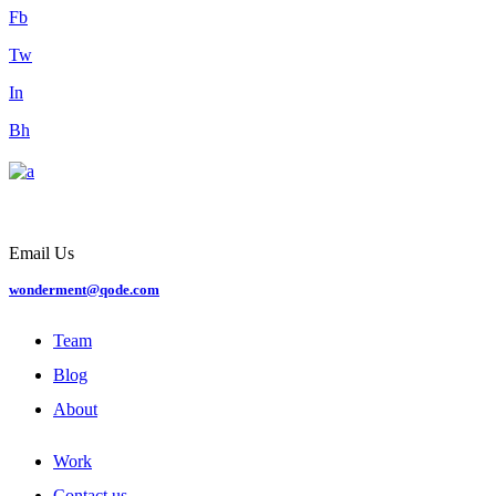
Fb
Tw
In
Bh
Email Us
wonderment@qode.com
Team
Blog
About
Work
Contact us