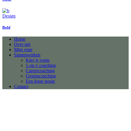
Design
Bold
Home
Over mij
Mijn visie
Samenwerken
Kies je vorm
1-op-1 coaching
Careercoaching
Groepscoaching
Een losse sessie
Contact