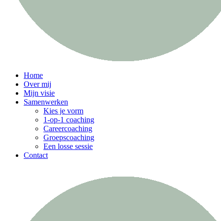
Home
Over mij
Mijn visie
Samenwerken
Kies je vorm
1-op-1 coaching
Careercoaching
Groepscoaching
Een losse sessie
Contact