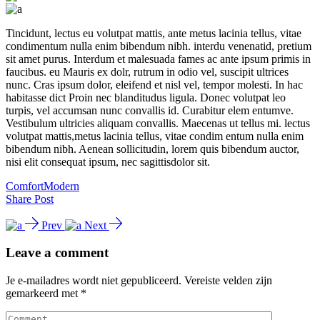
Tincidunt, lectus eu volutpat mattis, ante metus lacinia tellus, vitae
condimentum nulla enim bibendum nibh. interdu venenatid, pretium
sit amet purus. Interdum et malesuada fames ac ante ipsum primis in
faucibus. eu Mauris ex dolr, rutrum in odio vel, suscipit ultrices
nunc. Cras ipsum dolor, eleifend et nisl vel, tempor molesti. In hac
habitasse dict Proin nec blanditudus ligula. Donec volutpat leo
turpis, vel accumsan nunc convallis id. Curabitur elem entumve.
Vestibulum ultricies aliquam convallis. Maecenas ut tellus mi. lectus
volutpat mattis,metus lacinia tellus, vitae condim entum nulla enim
bibendum nibh. Aenean sollicitudin, lorem quis bibendum auctor,
nisi elit consequat ipsum, nec sagittisdolor sit.
Comfort
Modern
Share Post
Prev
Next
Leave a comment
Je e-mailadres wordt niet gepubliceerd.
Vereiste velden zijn
gemarkeerd met
*