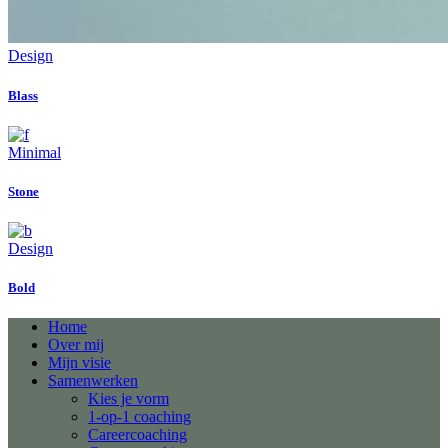
Design
Blass
Minimal
Stone
Design
Bold
Home
Over mij
Mijn visie
Samenwerken
Kies je vorm
1-op-1 coaching
Careercoaching